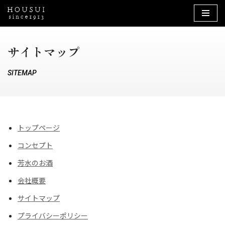
コ
ン
サイトマップ
テ
ン
SITEMAP
ツ
へ
ス
キ
トップページ
ッ
プ
コンセプト
芳水のお酒
会社概要
サイトマップ
プライバシーポリシー