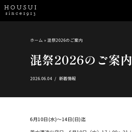
コ
ン
テ
ホーム
»
混祭2026のご案内
ン
ツ
混祭2026のご案
へ
ス
キ
2026.06.04
新着情報
ッ
プ
6月10日(水)～14日(日)迄