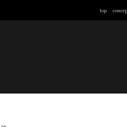
top
concep
内